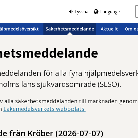
Lyssna
Language
älpmedelsöversikt
Säkerhetsmeddelande
Aktuellt
Om o
hetsmeddelande
eddelanden för alla fyra hjälpmedelsve
holms läns sjukvårdsområde (SLSO).
av alla säkerhetsmeddelanden till marknaden geno
ån
Läkemedelsverkets webbplats.
e från Kröber
(2026-07-07)