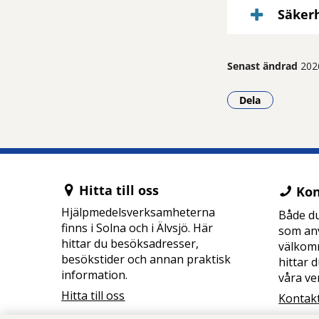
Säker
Senast ändrad
202
Dela
- Klicka för a
Hitta till oss
Kon
Hjälpmedelsverksamheterna
Både du
finns i Solna och i Älvsjö. Här
som an
hittar du besöksadresser,
välkomm
besökstider och annan praktisk
hittar 
information.
våra ve
Hitta till oss
Kontak