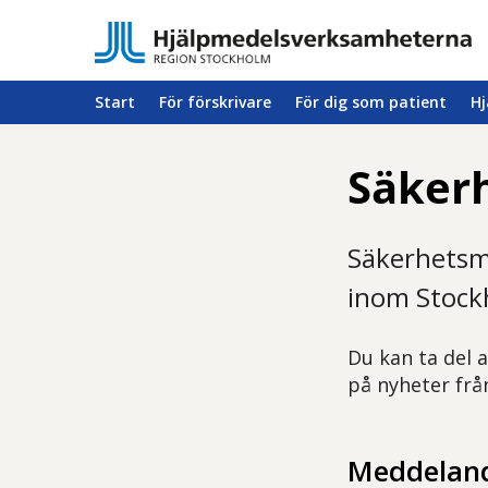
Start
För förskrivare
För dig som patient
Hj
Säker
Säkerhetsm
inom Stock
Du kan ta del 
på nyheter fr
Meddeland