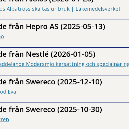
los Albatross ska tas ur bruk | Läkemedelsverket
e från Hepro AS (2025-05-13)
po
e från Nestlé (2026-01-05)
eddelande Modersmjölkersättning
och specialnärin
e från Swereco (2025-12-10)
öd Eva
e från Swereco (2025-10-30)
rren