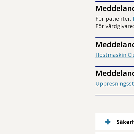
Meddeland
För patienter:
För vårdgivare
Meddelan
Hostmaskin Cl
Meddelan
Uppresningsst
Säker