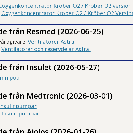
Oxygenkoncentrator Kröber O2 / Kröber O2 version 4
:
Oxygenkoncentrator Kröber O2 / Kröber O2 Version
de från
Resmed (2026-06-25)
vårdgivare:
Ventilatorer Astral
:
Ventilatorer och reservdelar Astral
de från
Insulet (2026-05-27)
Omnipod
e från Medtronic (2026-03-01)
Insulinpumpar
:
Insulinpumpar
e från Aiolos (2026-01-26)