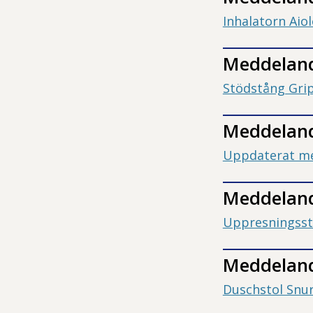
Inhalatorn Aio
Meddeland
Stödstång Gri
Meddeland
Uppdaterat m
Meddeland
Uppresningsst
Meddeland
Duschstol Snu