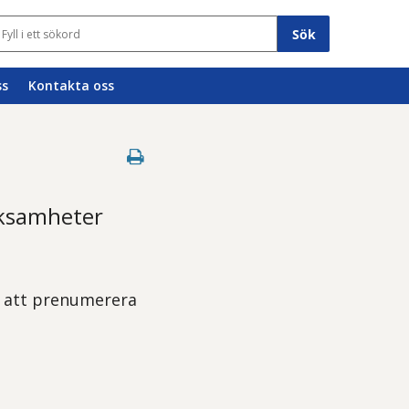
Sökfält
ss
Kontakta oss
rksamheter
m att prenumerera