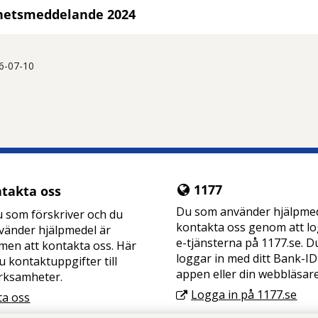
hetsmeddelande 2024
6-07-10
tt öppna delningsalternativ.
1177
takta oss
Du som använder hjälpme
 som förskriver och du
kontakta oss genom att log
vänder hjälpmedel är
e-tjänsterna på 1177.se. D
en att kontakta oss. Här
loggar in med ditt Bank-ID
du kontaktuppgifter till
appen eller din webbläsar
rksamheter.
Logga in på 1177.se
ta oss