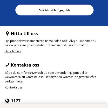
Sök bland lediga jobb
Hitta till oss
Hjälpmedelsverksamheterna finns i Solna och i Älvsjö. Här hittar du
besöksadresser, besökstider och annan praktisk information.
Hitta till oss
Kontakta oss
Både du som förskriver och du som använder hjälpmedel är
välkommen att kontakta oss. Här hittar du kontaktuppgifter till våra
verksamheter.
Kontakta oss
1177
Du som använder hjälpmedel kan kontakta oss genom att logga in i e-