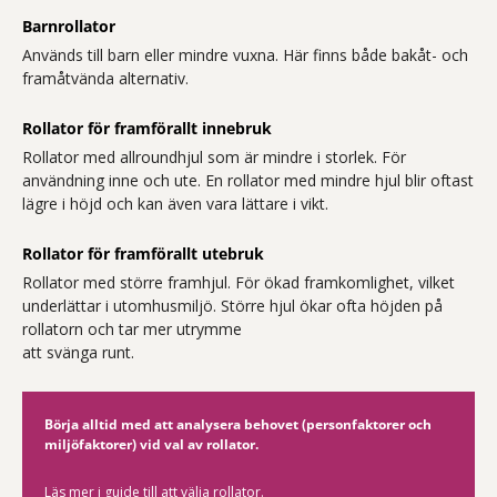
Barnrollator
Används till barn eller mindre vuxna. Här finns både bakåt- och
framåtvända alternativ.
Rollator för framförallt innebruk
Rollator med allroundhjul som är mindre i storlek. För
användning inne och ute. En rollator med mindre hjul blir oftast
lägre i höjd och kan även vara lättare i vikt.
Rollator för framförallt utebruk
Rollator med större framhjul. För ökad framkomlighet, vilket
underlättar i utomhusmiljö. Större hjul ökar ofta höjden på
rollatorn och tar mer utrymme
att svänga runt.
Börja alltid med att analysera behovet (personfaktorer och
miljöfaktorer) vid val av rollator.
Läs mer i
guide till att välja rollator.