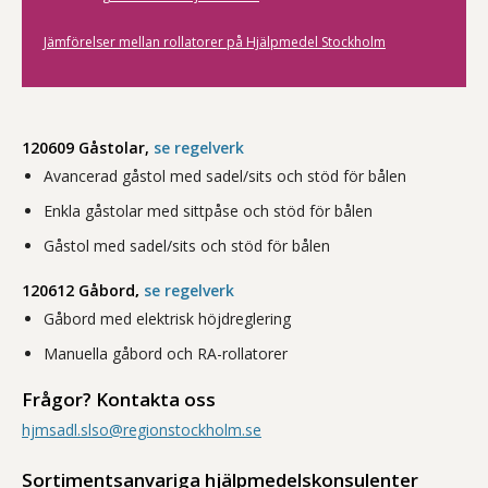
Jämförelser mellan rollatorer på Hjälpmedel Stockholm
120609 Gåstolar,
se regelverk
Avancerad gåstol med sadel/sits och stöd för bålen
Enkla gåstolar med sittpåse och stöd för bålen
Gåstol med sadel/sits och stöd för bålen
120612 Gåbord
,
se regelverk
Gåbord med elektrisk höjdreglering
Manuella gåbord och RA-rollatorer
Frågor? Kontakta oss
hjmsadl.slso@regionstockholm.se
Sortimentsanvariga hjälpmedelskonsulenter